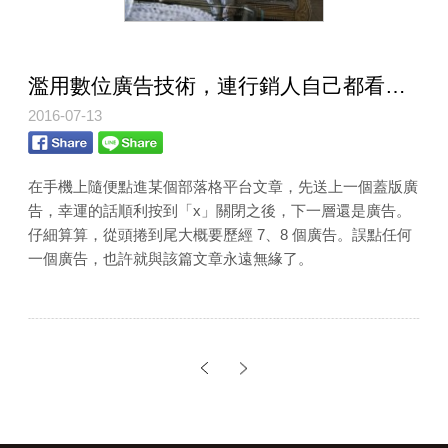
濫用數位廣告技術，連行銷人自己都看不下去了
2016-07-13
在手機上隨便點進某個部落格平台文章，先送上一個蓋版廣
告，幸運的話順利按到「x」關閉之後，下一層還是廣告。
仔細算算，從頭捲到尾大概要歷經 7、8 個廣告。誤點任何
一個廣告，也許就與該篇文章永遠無緣了。
Next
Prev