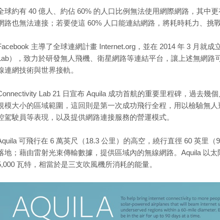
全球約有 40 億人、約佔 60% 的人口比例無法使用網際網路，其中更
網路也無法連接；若要使這 60% 人口能連結網路，將耗時耗力、挑
Facebook 主導了全球連網計畫 Internet.org，並在 2014 年 3 月就
Lab），致力於研發無人飛機、衛星網路等連結平台，讓上述無網路可用的
線連網技術與世界接軌。
Connectivity Lab 21 日宣布 Aquila 成功首航的重要里程碑，過
規模大小的區域範圍，這回則是第一次成功飛行全程，用以檢驗無人
控駕駛員等表現，以及提供網路連接服務的營運模式。
Aquila 可飛行在 6 萬英尺（18.3 公里）的高空，繞行直徑 60 英里
落地；藉由雷射光束傳輸數據，提供區域內的無線網路。Aquila 
5,000 瓦特，相當於是三支吹風機所消耗的能量。