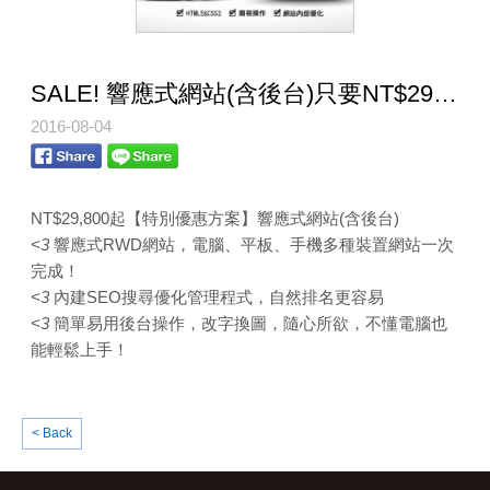
SALE! 響應式網站(含後台)只要NT$29,800
2016-08-04
NT$29,800起【特別優惠方案】響應式網站(含後
台)
<3
響應式RWD網站，電腦、平板、手機多種裝置網站一次
完
成！
<3
內建SEO搜尋優化管理程式，自然排名更容易
<3
簡單易用後台操作，改字換圖，隨心所欲，不懂電腦也
能輕
鬆上手！
< Back