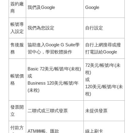
簽約廠
我們及Google
Google
商
帳號導
我們為您設定
自行設定
入設定
售後服
協助進入Google G Suite學
自行上網搜尋或撥
務
習中心，學習軟體操作
打電話給Google
72美元/帳號/年(未
Basic 72美元/帳號/年(未稅)
稅)
帳號價
或
或
格
Business 120美元/帳號/年
120美元/帳號/年(未
(未稅)
稅)
發票開
二聯式或三聯式發票
未提供發票
立
付款方
ATM轉帳、匯款
線上刷卡